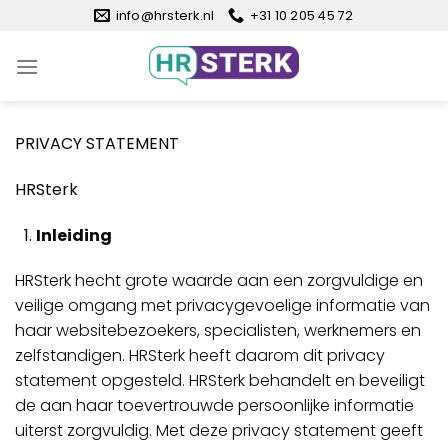
Ga
info@hrsterk.nl
+31 10 205 45 72
naar
inhoud
PRIVACY STATEMENT
HRSterk
Inleiding
HRSterk hecht grote waarde aan een zorgvuldige en
veilige omgang met privacygevoelige informatie van
haar websitebezoekers, specialisten, werknemers en
zelfstandigen. HRSterk heeft daarom dit privacy
statement opgesteld. HRSterk behandelt en beveiligt
de aan haar toevertrouwde persoonlijke informatie
uiterst zorgvuldig. Met deze privacy statement geeft