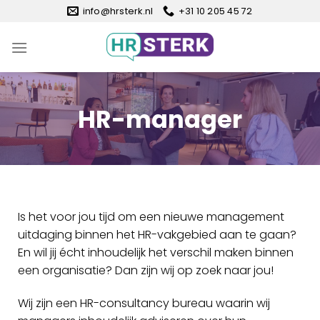
Ga
info@hrsterk.nl
+31 10 205 45 72
naar
inhoud
HR-manager
Is het voor jou tijd om een nieuwe management
uitdaging binnen het HR-vakgebied aan te gaan?
En wil jij écht inhoudelijk het verschil maken binnen
een organisatie? Dan zijn wij op zoek naar jou!
Wij zijn een HR-consultancy bureau waarin wij