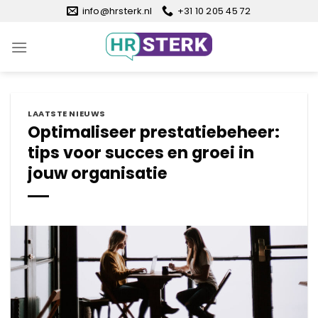
Ga
info@hrsterk.nl
+31 10 205 45 72
naar
inhoud
LAATSTE NIEUWS
Optimaliseer prestatiebeheer:
tips voor succes en groei in
jouw organisatie