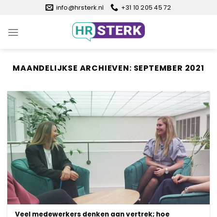
Ga
info@hrsterk.nl
+31 10 205 45 72
naar
inhoud
MAANDELIJKSE ARCHIEVEN:
SEPTEMBER 2021
Veel medewerkers denken aan vertrek; hoe