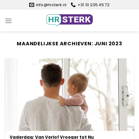
Ga
info@hrsterk.nl
+31 10 205 45 72
naar
inhoud
MAANDELIJKSE ARCHIEVEN:
JUNI 2023
Vaderdag: Van Verlof Vroeger tot Nu