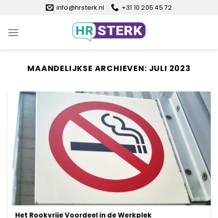
Ga
info@hrsterk.nl
+31 10 205 45 72
naar
inhoud
MAANDELIJKSE ARCHIEVEN:
JULI 2023
Het Rookvrije Voordeel in de Werkplek